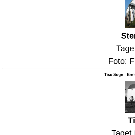
Ste
Taget
Foto:
F
Tise Sogn
-
Brøn
T
Taget 