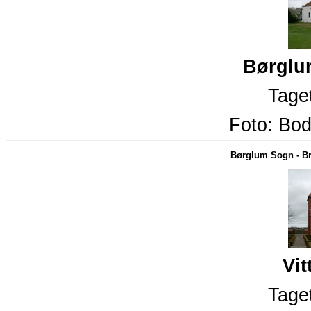
Børglum
Taget
Foto:
Bod
Børglum Sogn
-
Br
Vit
Taget