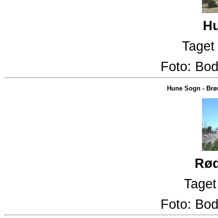
Hu
Taget 
Foto:
Bod
Hune Sogn
-
Brø
Rød
Taget
Foto:
Bod