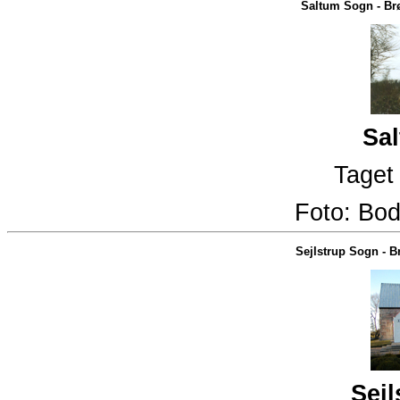
Saltum Sogn
-
Br
Sal
Taget 
Foto:
Bod
Sejlstrup Sogn
-
B
Sejl