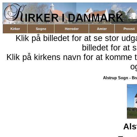
Kirker
Sogne
Herreder
Amter
Provsti
Klik på billedet for at se stor udg
billedet for at 
Klik på kirkens navn for at komme ti
o
Alstrup Sogn
-
Br
Als