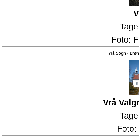
V
Taget
Foto:
F
Vrå Sogn
-
Brøn
Vrå Valg
Taget
Foto: