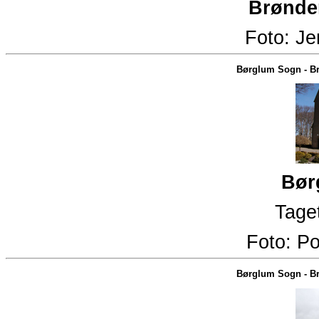
Brønder
Foto:
Je
Børglum Sogn
-
Br
Bør
Taget
Foto:
Po
Børglum Sogn
-
Br