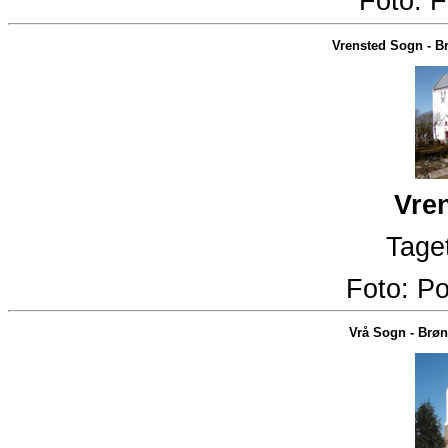
Foto:
F
Vrensted Sogn
-
Br
Vre
Taget
Foto:
Po
Vrå Sogn
-
Brøn