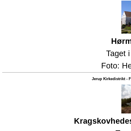
Hørm
Taget 
Foto:
He
Jerup Kirkedistrikt
-
F
Kragskovhedes