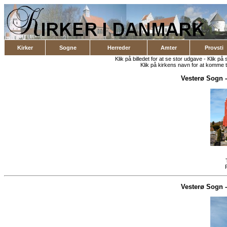
Kirker
Sogne
Herreder
Amter
Provsti
Klik på billedet for at se stor udgave - Klik på 
Klik på kirkens navn for at komme ti
Vesterø Sogn
Vesterø Sogn