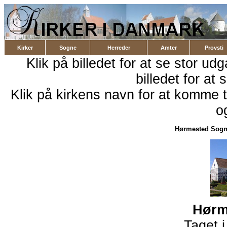
Kirker
Sogne
Herreder
Amter
Provsti
Klik på billedet for at se stor ud
billedet for at 
Klik på kirkens navn for at komme ti
o
Hørmested Sog
Hørm
Taget 