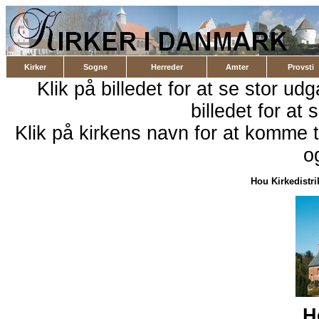
Kirker
Sogne
Herreder
Amter
Provsti
Klik på billedet for at se stor ud
billedet for at 
Klik på kirkens navn for at komme ti
o
Hou Kirkedistri
H