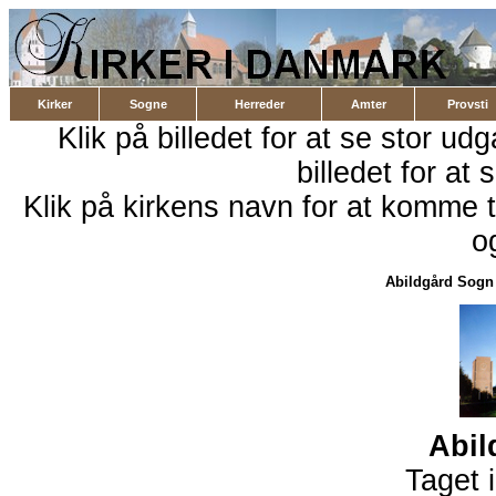
Kirker
Sogne
Herreder
Amter
Provsti
Klik på billedet for at se stor ud
billedet for at 
Klik på kirkens navn for at komme ti
o
Abildgård Sogn
Abil
Taget 