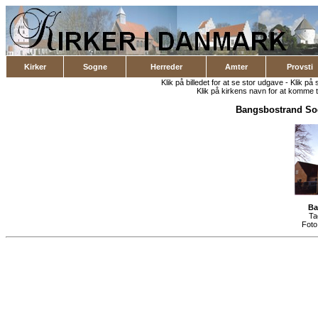
Kirker
Sogne
Herreder
Amter
Provsti
Klik på billedet for at se stor udgave - Klik på 
Klik på kirkens navn for at komme ti
Bangsbostrand So
Ba
Ta
Foto