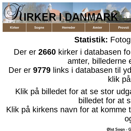
Kirker
Sogne
Herreder
Amter
Provsti
Statistik:
Fotog
Der er
2660
kirker i databasen f
amter, billederne 
Der er
9779
links i databasen til 
klik p
Klik på billedet for at se stor ud
billedet for at 
Klik på kirkens navn for at komme ti
o
Ølst Sogn
-
G