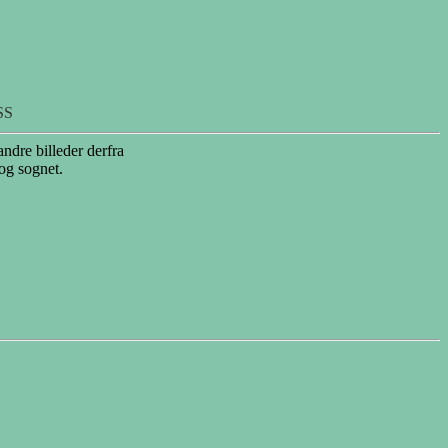
SS
andre billeder derfra
 og sognet.