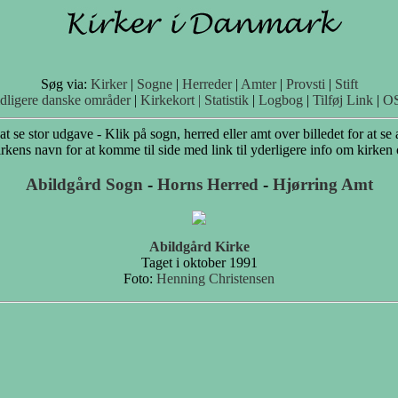
Søg via:
Kirker
|
Sogne
|
Herreder
|
Amter
|
Provsti
|
Stift
idligere danske områder
|
Kirkekort |
Statistik
|
Logbog
|
Tilføj Link
|
O
 at se stor udgave - Klik på sogn, herred eller amt over billedet for at se 
rkens navn for at komme til side med link til yderligere info om kirken
Abildgård Sogn
-
Horns Herred
-
Hjørring Amt
Abildgård Kirke
Taget i oktober 1991
Foto:
Henning Christensen