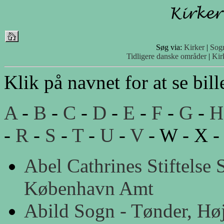
Søg via:
Kirker
|
Sog
Tidligere danske områder
|
Kir
Klik på navnet for at se bill
A
-
B
-
C
-
D
-
E
-
F
-
G
-
H
-
R
-
S
-
T
-
U
-
V
- W - X -
Abel Cathrines Stiftelse
København Amt
Abild Sogn - Tønder, Hø