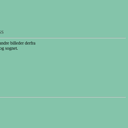
SS
andre billeder derfra
 og sognet.