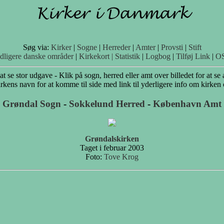
Søg via:
Kirker
|
Sogne
|
Herreder
|
Amter
|
Provsti
|
Stift
idligere danske områder
|
Kirkekort |
Statistik
|
Logbog
|
Tilføj Link
|
O
 at se stor udgave - Klik på sogn, herred eller amt over billedet for at se 
rkens navn for at komme til side med link til yderligere info om kirken
Grøndal Sogn
-
Sokkelund Herred
-
København Amt
Grøndalskirken
Taget i februar 2003
Foto:
Tove Krog