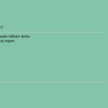
SS
andre billeder derfra
 og sognet.