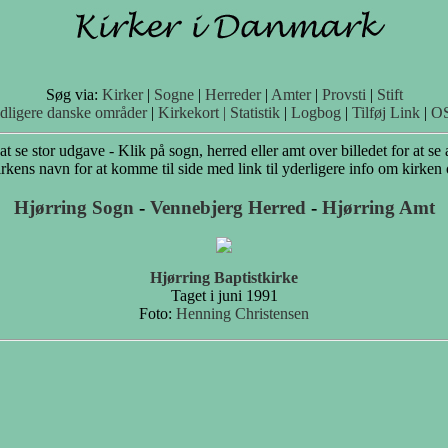
Søg via:
Kirker
|
Sogne
|
Herreder
|
Amter
|
Provsti
|
Stift
idligere danske områder
|
Kirkekort |
Statistik
|
Logbog
|
Tilføj Link
|
O
 at se stor udgave - Klik på sogn, herred eller amt over billedet for at se 
rkens navn for at komme til side med link til yderligere info om kirken
Hjørring Sogn
-
Vennebjerg Herred
-
Hjørring Amt
Hjørring Baptistkirke
Taget i juni 1991
Foto:
Henning Christensen