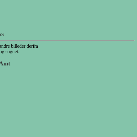
SS
andre billeder derfra
 og sognet.
 Amt