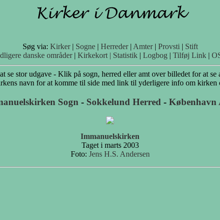
Søg via:
Kirker
|
Sogne
|
Herreder
|
Amter
|
Provsti
|
Stift
idligere danske områder
|
Kirkekort |
Statistik
|
Logbog
|
Tilføj Link
|
O
 at se stor udgave - Klik på sogn, herred eller amt over billedet for at se 
rkens navn for at komme til side med link til yderligere info om kirken
anuelskirken Sogn
-
Sokkelund Herred
-
København
Immanuelskirken
Taget i marts 2003
Foto:
Jens H.S. Andersen