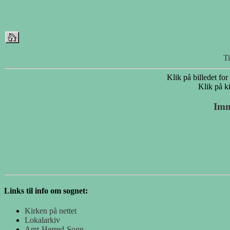
T
Klik på billedet for
Klik på ki
Imm
Links til info om sognet:
Kirken på nettet
Lokalarkiv
Amt-Herred-Sogn