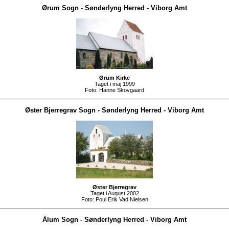
Ørum Sogn
-
Sønderlyng Herred
-
Viborg Amt
Ørum Kirke
Taget i maj 1999
Foto:
Hanne Skovgaard
Øster Bjerregrav Sogn
-
Sønderlyng Herred
-
Viborg Amt
Øster Bjerregrav
Taget i August 2002
Foto:
Poul Erik Vad Nielsen
Ålum Sogn
-
Sønderlyng Herred
-
Viborg Amt