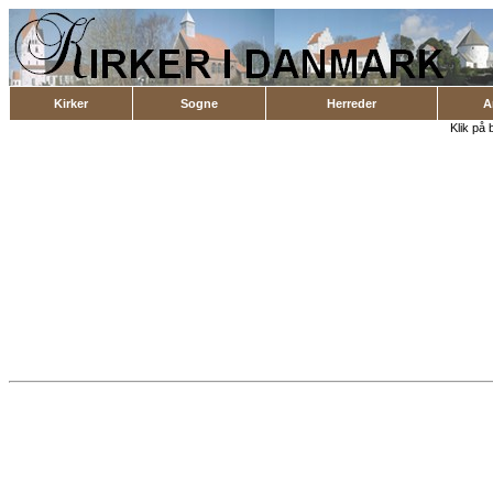
Kirker
Sogne
Herreder
A
Klik på 