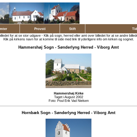
mter
Provsti
Stift
Ti
billedet for at se stor udgave - Klik på sogn, herred eller amt over billedet for at se andre billed
Klik på kirkens navn for at komme til side med link til yderligere info om kirken og sognet.
Hammershøj Sogn
-
Sønderlyng Herred
-
Viborg Amt
Hammershøj Kirke
Taget i August 2002
Foto:
Poul Erik Vad Nielsen
Hornbæk Sogn
-
Sønderlyng Herred
-
Viborg Amt