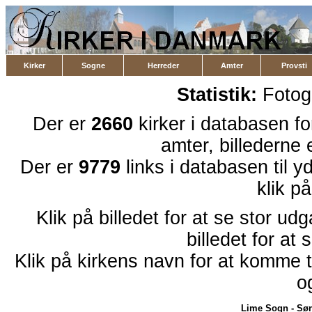
Kirker
Sogne
Herreder
Amter
Provsti
Statistik:
Fotog
Der er
2660
kirker i databasen f
amter, billederne 
Der er
9779
links i databasen til 
klik p
Klik på billedet for at se stor ud
billedet for at 
Klik på kirkens navn for at komme ti
o
Lime Sogn
-
Søn