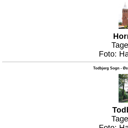
Hor
Tage
Foto:
Ha
Todbjerg Sogn
-
Øs
Tod
Tage
Foto:
Ha