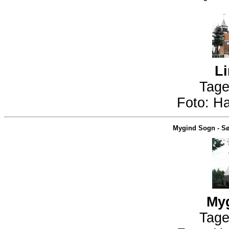
Li
Tage
Foto:
Ha
Mygind Sogn
-
Sø
Myg
Tage