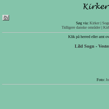
Søg via:
Kirker
|
Sog
Tidligere danske områder
|
Kir
Klik på herred eller amt ove
Lild Sogn
-
Vest
Foto:
J