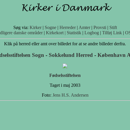
Søg via:
Kirker
|
Sogne
|
Herreder
|
Amter
|
Provsti
|
Stift
idligere danske områder
|
Kirkekort |
Statistik
|
Logbog
|
Tilføj Link
|
O
Klik på herred eller amt over billedet for at se andre billeder derfra.
selsstiftelsen Sogn
-
Sokkelund Herred
-
København 
Fødselsstiftelsen
Taget i maj 2003
Foto:
Jens H.S. Andersen