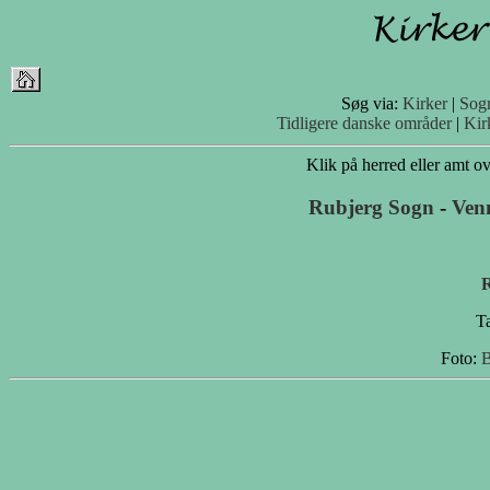
Søg via:
Kirker
|
Sog
Tidligere danske områder
|
Kir
Klik på herred eller amt ove
Rubjerg Sogn
-
Ven
R
Ta
Foto:
B