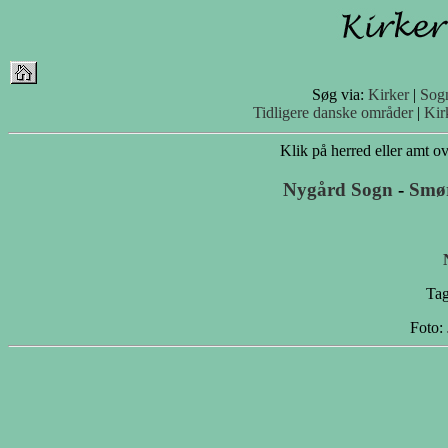
Søg via:
Kirker
|
Sog
Tidligere danske områder
|
Kir
Klik på herred eller amt ove
Nygård Sogn
-
Smø
Tag
Foto: