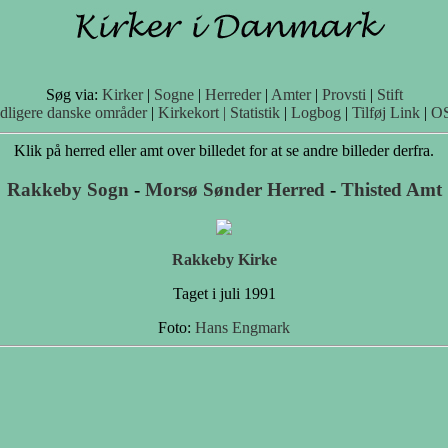
Søg via:
Kirker
|
Sogne
|
Herreder
|
Amter
|
Provsti
|
Stift
idligere danske områder
|
Kirkekort |
Statistik
|
Logbog
|
Tilføj Link
|
O
Klik på herred eller amt over billedet for at se andre billeder derfra.
Rakkeby Sogn
-
Morsø Sønder Herred
-
Thisted Amt
Rakkeby Kirke
Taget i juli 1991
Foto:
Hans Engmark