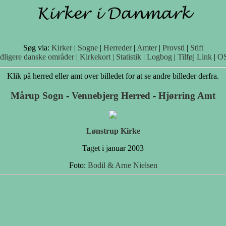
Søg via:
Kirker
|
Sogne
|
Herreder
|
Amter
|
Provsti
|
Stift
idligere danske områder
|
Kirkekort |
Statistik
|
Logbog
|
Tilføj Link
|
O
Klik på herred eller amt over billedet for at se andre billeder derfra.
Mårup Sogn
-
Vennebjerg Herred
-
Hjørring Amt
Lønstrup Kirke
Taget i januar 2003
Foto:
Bodil & Arne Nielsen