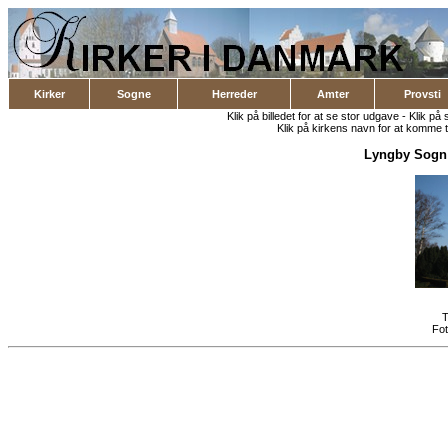
Kirker
Sogne
Herreder
Amter
Provsti
Klik på billedet for at se stor udgave - Klik på 
Klik på kirkens navn for at komme ti
Lyngby Sogn
T
Fo