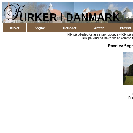
Kirker
Sogne
Herreder
Amter
Provsti
Klik på billedet for at se stor udgave - Klik på 
Klik på kirkens navn for at komme ti
Randlev Sog
Fo