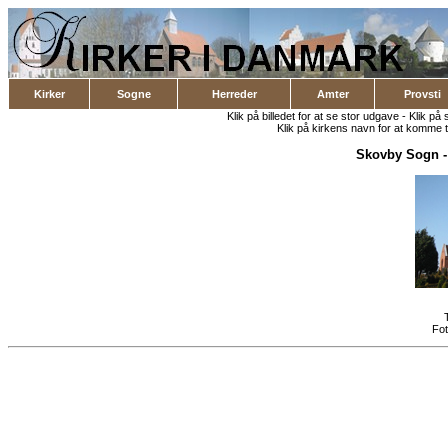
Kirker
Sogne
Herreder
Amter
Provsti
Klik på billedet for at se stor udgave - Klik på 
Klik på kirkens navn for at komme ti
Skovby Sogn
Fo