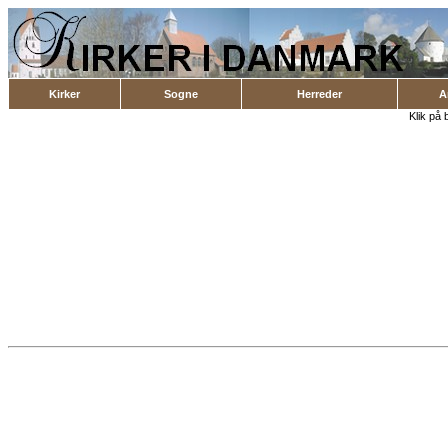
Kirker
Sogne
Herreder
A
Klik på 