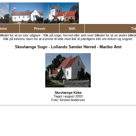
mter
Provsti
Stift
Ti
billedet for at se stor udgave - Klik på sogn, herred eller amt over billedet for at se andre billed
Klik på kirkens navn for at komme til side med link til yderligere info om kirken og sognet.
Skovlænge Sogn
-
Lollands Sønder Herred
-
Maribo Amt
Skovlænge Kirke
Taget i august 2003
Foto:
Kirsten Andersen