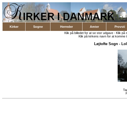
Kirker
Sogne
Herreder
Amter
Provsti
Klik på billedet for at se stor udgave - Klik på 
Klik på kirkens navn for at komme ti
Løjtofte Sogn
-
Lol
Ta