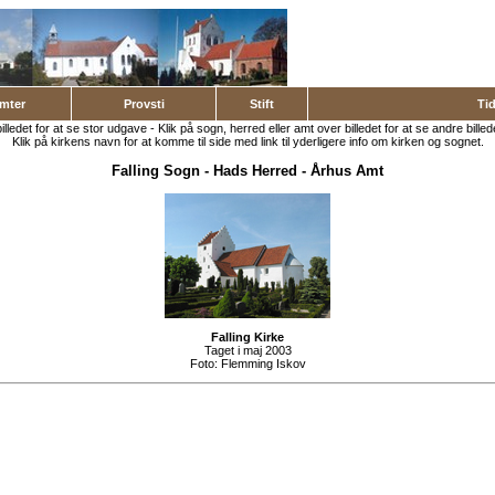
mter
Provsti
Stift
Ti
billedet for at se stor udgave - Klik på sogn, herred eller amt over billedet for at se andre billed
Klik på kirkens navn for at komme til side med link til yderligere info om kirken og sognet.
Falling Sogn
-
Hads Herred
-
Århus Amt
Falling Kirke
Taget i maj 2003
Foto:
Flemming Iskov