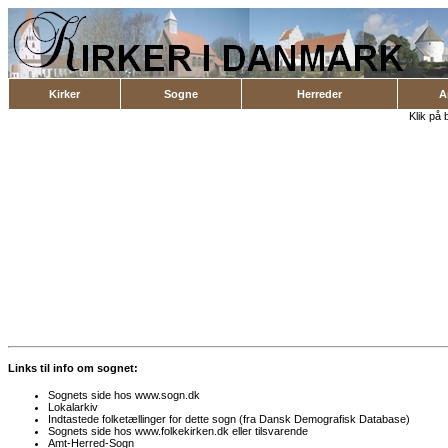
Kirker
Sogne
Herreder
A
Klik på 
Links til info om sognet:
Sognets side hos www.sogn.dk
Lokalarkiv
Indtastede folketællinger for dette sogn (fra Dansk Demografisk Database)
Sognets side hos www.folkekirken.dk eller tilsvarende
Amt-Herred-Sogn