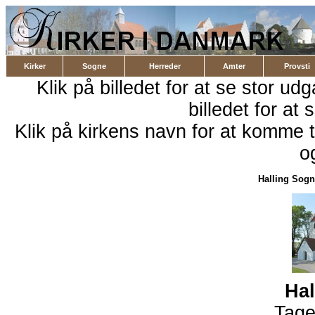
Kirker
Sogne
Herreder
Amter
Provsti
Klik på billedet for at se stor ud
billedet for at 
Klik på kirkens navn for at komme ti
o
Halling Sogn
Hal
Tage