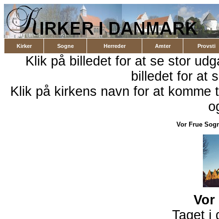
Kirker
Sogne
Herreder
Amter
Provsti
Klik på billedet for at se stor ud
billedet for at 
Klik på kirkens navn for at komme ti
o
Vor Frue Sog
Vor
Taget i