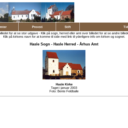
mter
Provsti
Stift
Ti
billedet for at se stor udgave - Klik på sogn, herred eller amt over billedet for at se andre billed
Klik på kirkens navn for at komme til side med link til yderligere info om kirken og sognet.
Hasle Sogn
-
Hasle Herred
-
Århus Amt
Hasle Kirke
Taget i januar 2003
Foto:
Bente Feldballe