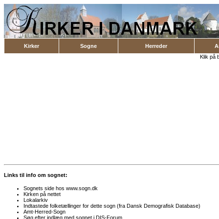
Kirker
Sogne
Herreder
A
Klik på 
Links til info om sognet:
Sognets side hos www.sogn.dk
Kirken på nettet
Lokalarkiv
Indtastede folketællinger for dette sogn (fra Dansk Demografisk Database)
Amt-Herred-Sogn
Søg efter indlæg med sognet i DIS-Forum