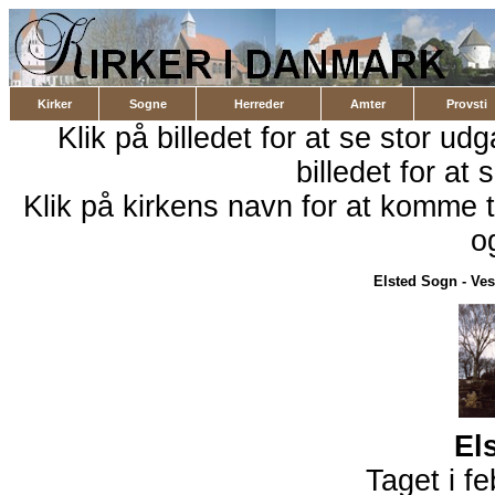
Kirker
Sogne
Herreder
Amter
Provsti
Klik på billedet for at se stor ud
billedet for at 
Klik på kirkens navn for at komme ti
o
Elsted Sogn
-
Ves
El
Taget i f