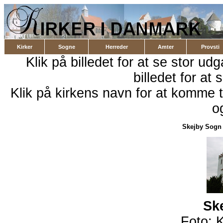
Kirker
Sogne
Herreder
Amter
Provsti
Klik på billedet for at se stor ud
billedet for at 
Klik på kirkens navn for at komme ti
o
Skejby Sogn
Sk
Foto: