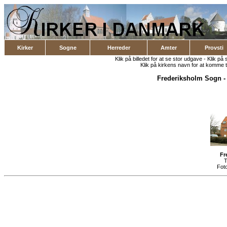
Kirker
Sogne
Herreder
Amter
Provsti
Klik på billedet for at se stor udgave - Klik på 
Klik på kirkens navn for at komme ti
Frederiksholm Sogn
Fr
T
Fot