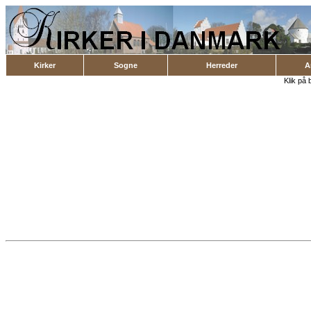
Kirker
Sogne
Herreder
A
Klik på 