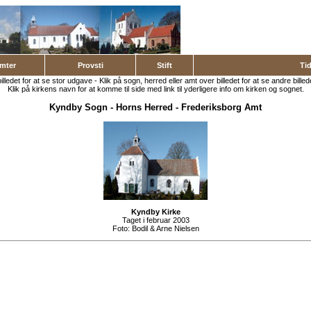
mter
Provsti
Stift
Ti
billedet for at se stor udgave - Klik på sogn, herred eller amt over billedet for at se andre billed
Klik på kirkens navn for at komme til side med link til yderligere info om kirken og sognet.
Kyndby Sogn
-
Horns Herred
-
Frederiksborg Amt
Kyndby Kirke
Taget i februar 2003
Foto:
Bodil & Arne Nielsen