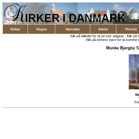
Kirker
Sogne
Herreder
Amter
Provsti
Klik på billedet for at se stor udgave - Klik på 
Klik på kirkens navn for at komme ti
Munke Bjergby 
Mu
Fo