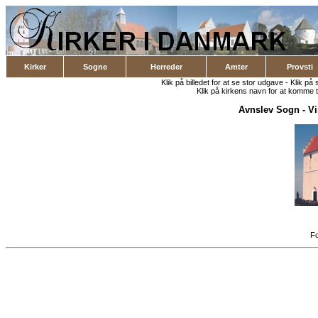
Kirker
Sogne
Herreder
Amter
Provsti
Klik på billedet for at se stor udgave - Klik på 
Klik på kirkens navn for at komme ti
Avnslev Sogn
-
Vi
Fo