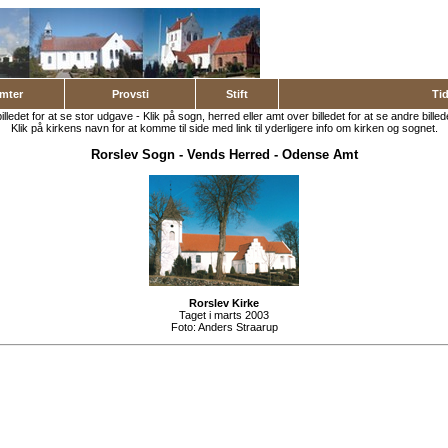
mter
Provsti
Stift
Ti
billedet for at se stor udgave - Klik på sogn, herred eller amt over billedet for at se andre billed
Klik på kirkens navn for at komme til side med link til yderligere info om kirken og sognet.
Rorslev Sogn
-
Vends Herred
-
Odense Amt
Rorslev Kirke
Taget i marts 2003
Foto:
Anders Straarup