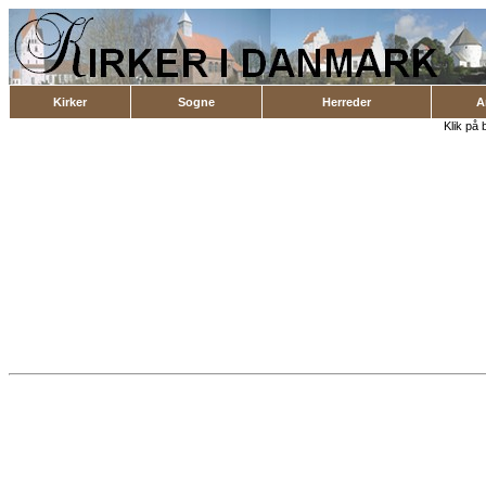
Kirker
Sogne
Herreder
A
Klik på 