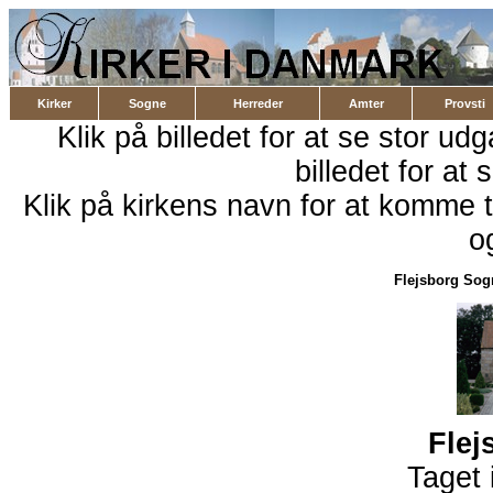
Kirker
Sogne
Herreder
Amter
Provsti
Klik på billedet for at se stor ud
billedet for at 
Klik på kirkens navn for at komme ti
o
Flejsborg Sog
Flej
Taget 