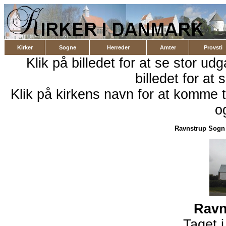
Kirker
Sogne
Herreder
Amter
Provsti
Klik på billedet for at se stor ud
billedet for at 
Klik på kirkens navn for at komme ti
o
Ravnstrup Sogn
Ravn
Taget 