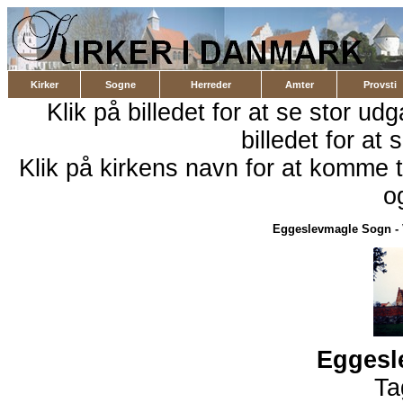
Kirker
Sogne
Herreder
Amter
Provsti
Klik på billedet for at se stor ud
billedet for at 
Klik på kirkens navn for at komme ti
o
Eggeslevmagle Sogn
-
Eggesl
Ta