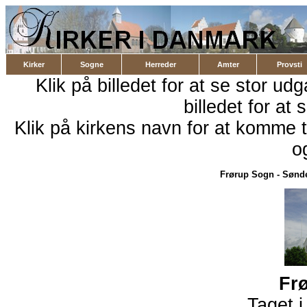
Kirker
Sogne
Herreder
Amter
Provsti
Klik på billedet for at se stor ud
billedet for at 
Klik på kirkens navn for at komme ti
o
Frørup Sogn
-
Sønde
Fr
Taget 