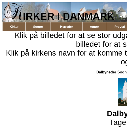
Kirker
Sogne
Herreder
Amter
Provsti
Klik på billedet for at se stor ud
billedet for at 
Klik på kirkens navn for at komme ti
o
Dalbyneder Sogn
Dalby
Taget