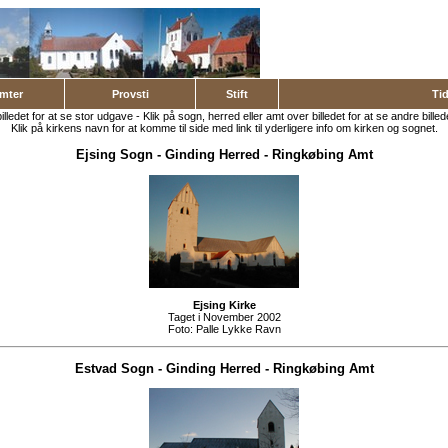
mter
Provsti
Stift
Ti
billedet for at se stor udgave - Klik på sogn, herred eller amt over billedet for at se andre billed
Klik på kirkens navn for at komme til side med link til yderligere info om kirken og sognet.
Ejsing Sogn
-
Ginding Herred
-
Ringkøbing Amt
Ejsing Kirke
Taget i November 2002
Foto:
Palle Lykke Ravn
Estvad Sogn
-
Ginding Herred
-
Ringkøbing Amt