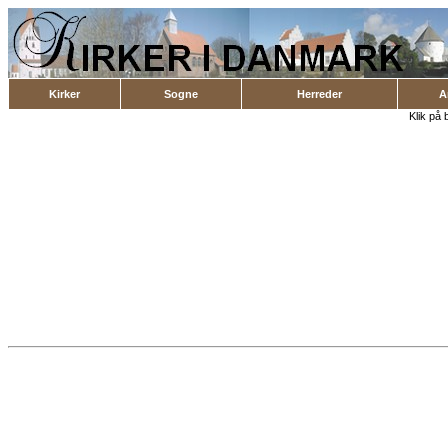
Kirker
Sogne
Herreder
A
Klik på 