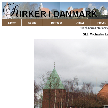
Kirker
Sogne
Herreder
Amter
Provsti
Klik på herred eller amt o
Skt. Michaelis 