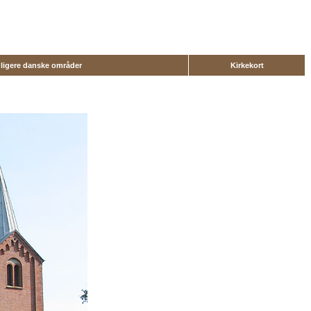
dligere danske områder
Kirkekort