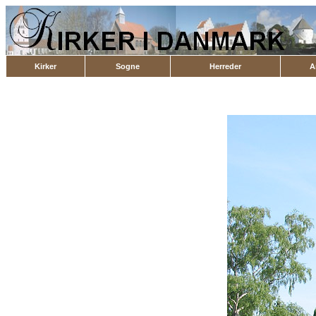
Kirker
Sogne
Herreder
A