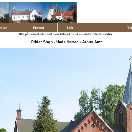
mter
Provsti
Stift
Ti
Klik på herred eller amt over billedet for at se andre billeder derfra.
Odder Sogn
-
Hads Herred
-
Århus Amt