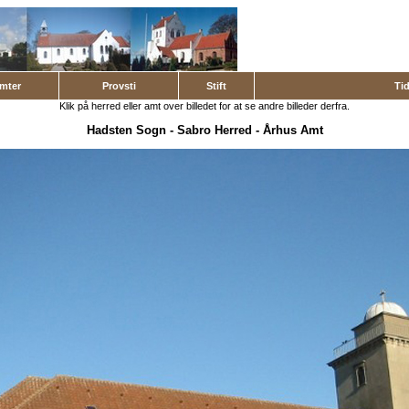
mter
Provsti
Stift
Ti
Klik på herred eller amt over billedet for at se andre billeder derfra.
Hadsten Sogn
-
Sabro Herred
-
Århus Amt