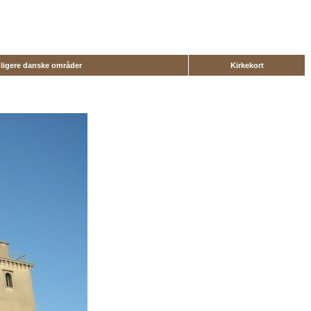
dligere danske områder
Kirkekort