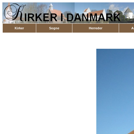
Kirker
Sogne
Herreder
A