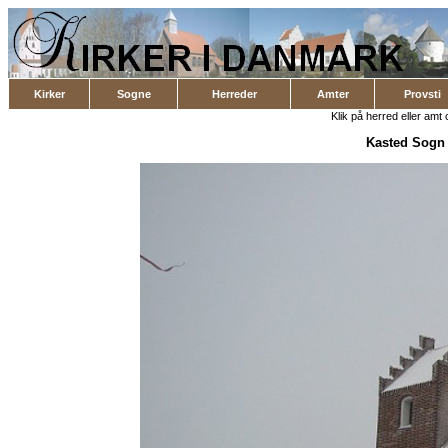
Kirker
Sogne
Herreder
Amter
Provsti
Klik på herred eller amt o
Kasted Sogn