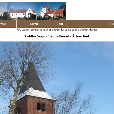
mter
Provsti
Stift
Ti
Klik på herred eller amt over billedet for at se andre billeder derfra.
Foldby Sogn
-
Sabro Herred
-
Århus Amt