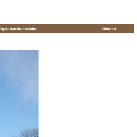
dligere danske områder
Kirkekort