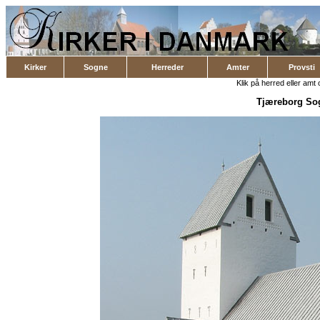
Kirker
Sogne
Herreder
Amter
Provsti
Klik på herred eller amt o
Tjæreborg So