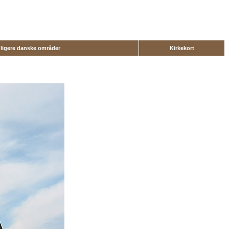
dligere danske områder
Kirkekort