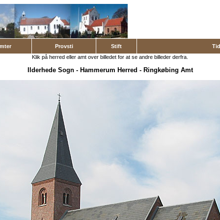
mter
Provsti
Stift
Ti
Klik på herred eller amt over billedet for at se andre billeder derfra.
Ilderhede Sogn
-
Hammerum Herred
-
Ringkøbing Amt