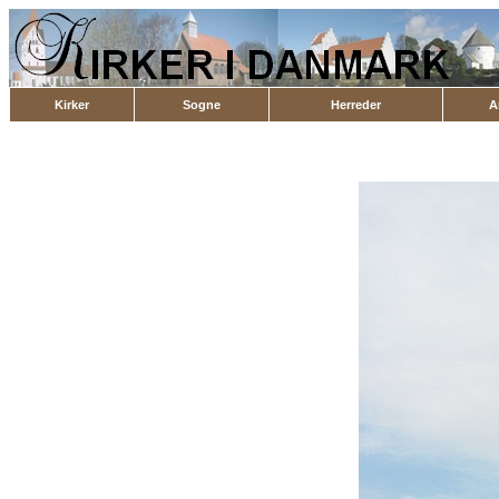
Kirker
Sogne
Herreder
A