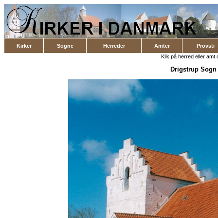
Kirker
Sogne
Herreder
Amter
Provsti
Klik på herred eller amt o
Drigstrup Sogn